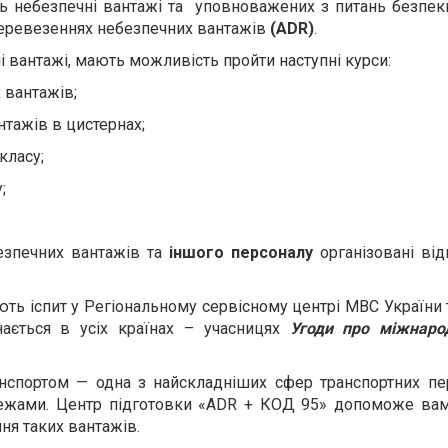
ять небезпечні вантажі та уповноважених з питань безпе
 перевезеннях небезпечних вантажів
(ADR)
.
і вантажі, мають можливість пройти наступні курси:
 вантажів;
нтажів в цистернах;
класу;
;
езпечних вантажів та
іншого персоналу
організовані від
ють іспит у Регіональному сервісному центрі МВС України
нається в усіх країнах – учасницях
Угоди про міжнаро
нспортом — одна з найскладніших сфер транспортних пе
межами. Центр підготовки «ADR + КОД 95» допоможе вам 
ня таких вантажів.