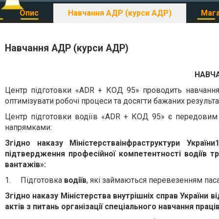
Опис
Навчання АДР (курси АДР)
Мага
Навчання АДР (курси АДР)
НАВЧ
Центр підготовки «ADR + КОД 95» проводить навчання 
оптимізувати робочі процеси та досягти бажаних результа
Центр підготовки водіїв «ADR + КОД 95» є передовим 
напрямками:
Згідно наказу
Міністерства
інфраструктури України
підтвердження професійної компетентності водіїв тр
вантажів
»:
1.
Підготовка
водіїв
, які займаються перевезенням пас
Згідно наказу Міністерства внутрішніх справ України
актів з питань організації спеціального навчання пра