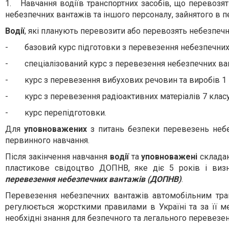
1.
Навчання водіїв транспортних засобів, що перевоз
небезпечних вантажів та іншого персоналу, зайнятого в
Водії
, які планують перевозити або перевозять небезпечн
-
базовий курс підготовки з перевезення небезпечних
-
спеціалізований курс з перевезення небезпечних ва
-
курс з перевезення вибухових речовин та виробів 1 
-
курс з перевезення радіоактивних матеріалів 7 класу
-
курс перепідготовки.
Для
уповноважених
з питань безпеки перевезень неб
первинного навчання.
Після закінчення навчання
водії
та
уповноважені
склада
пластикове свідоцтво ДОПНВ, яке діє 5 років і виз
перевезення небезпечних вантажів (ДОПНВ)
.
Перевезення небезпечних вантажів автомобільним тра
регулюється жорсткими правилами в Україні та за її 
необхідні знання для безпечного та легального перевезен