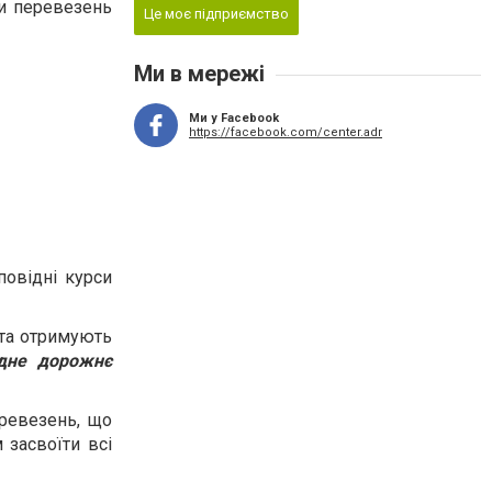
ки перевезень
Це моє підприємство
Ми в мережі
Ми у Facebook
https://facebook.com/center.adr
повідні курси
 та отримують
дне дорожнє
ревезень, що
засвоїти всі