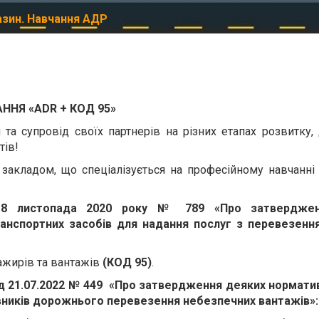
зин. Навчання АДР
АННЯ
«ADR + КОД 95»
та супровід своїх партнерів на різних етапах розвитку
тів!
закладом, що спеціалізується на професійному навчанні
18 листопада 2020 року № 789
«Про затверджен
анспортних засобів для надання послуг з перевезення
ажирів та вантажів
(КОД 95)
.
 від 21.07.2022 № 449 «Про затвердження деяких нормат
цівників дорожнього перевезення небезпечних вантажів»: